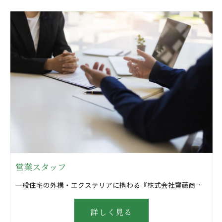
営業スタッフ
一般住宅の外構・エクステリアに携わる『株式会社齋藤商店』です！ ＼どんな仕事？／ 外構・エクステリアに使用される建築資材のルート営業。 調整メインで資料作成や顧客対応をお任せします。 to法人：大規模な案件多数 to個人：契約後のアフターサービスや調整メイン ※個人のお客様がほとんどです！ ＼特徴は？／ ◎ノルマなし！ └個人の目標達成を目指します ◎テレアポなし！飛び込みもなし！ └プレッシャーもなく挑戦出来ます ◎営業エリアは岐阜を中心に東海3県 ＼入社後は？／ ◎ビジネスマナーの基礎から教えます └商品知識や名刺交換、電話の取り方など ◎メーカーとの定期研修・同行もあります └事業内容の理解を深めるチャンス！ ◎およそ3か月～半年で独り立ち ＼こんなメリットも！／ ◎新築を特別価格で！ └社員や身内の家を安価で建てられます └器材の貸し出しもしているので資材を安くゲットしDIYをすることも可能！ ▼当社について 1958年創業！ 地域密着型の「建材屋さん」としてサッシ工事、外構工事をしています。 自社設計から自社施工まで行い安定成長を続けています！ ＼＼こんな職場環境です♪／／ ◎経験者も未経験者も歓迎！ ◎だれでもキャリアアップを目指せます ◎インセンティブ支給でモチベーションUP ◎地域密着型の安定企業 └創業60年以上！豊富な実績あり └新規事業への取り組みも積極的
詳しく見る