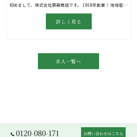
初めまして、株式会社齋藤商店です。 1958年創業！ 地域密着型の「建材屋さん」としてサッシ工事、外構工事をしています。 自社設計から自社施工まで行い安定成長を続けています！ ＼どんな仕事？／ Instagramやサイトのブログ更新を行います。 ゆくゆくはWeb構築なども行っていただきたいので経験者歓迎いたします。 ⇒期日に余裕を持っている為穏やかな雰囲気です☆ ＼特徴は？／ ◎現場は一般住宅や店舗など └某有名ブランド店の改装も経験あり！ ◎サッシ工事や外構工事ができる建材店 └自社設計・自社施工できるのが強み ◎現場は岐阜県を中心に東海3県 ◎創業60年以上の地域密着型企業 └地域の皆様の暮らしを支えます ＼こんなメリットも！／ ◎新築を特別価格で！ └商材は家1棟を建てられる建築資材 └社員や身内の家を安価で建てられます ＼入社後は？／ ◎新しい取り組みなので代表と一緒に作り上げていきましょう └新しい取り組みので意見が出しやすい ◎資格取得は会社が費用を全額負担 └スキルアップをサポートします ＼＼こんな職場環境です♪／／ ◎経験者も未経験者も歓迎！ ◎年功序列ではなく、実力成果主義 └若手でもキャリアアップを目指せます ◎地域密着型の安定企業 └創業60年以上！豊富な実績あり └新規事業への取り組みも積極的
詳しく見る
求人一覧へ
0120-080-171
お問い合わせはこちら