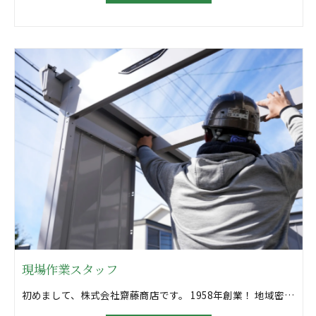
現場作業スタッフ
初めまして、株式会社齋藤商店です。 1958年創業！ 地域密着型の「建材屋さん」としてサッシ工事、外構工事をしています。 自社設計から自社施工まで行い安定成長を続けています！ ＼どんな仕事？／ 住宅用サッシの組立・施工を行います。 また、住宅・店舗などの硝子工事やエクステリア工事もおまかせします。 ⇒期日に余裕を持っている為穏やかな雰囲気です☆ ＼特徴は？／ ◎現場は一般住宅や店舗など └某有名ブランド店の改装も経験あり！ ◎サッシ工事や外構工事ができる建材店 └自社設計・自社施工できるのが強み ◎現場は岐阜県を中心に東海3県 ◎創業60年以上の地域密着型企業 └地域の皆様の暮らしを支えます ＼こんなメリットも！／ ◎新築を特別価格で！ └商材は家1棟を建てられる建築資材 └社員や身内の家を安価で建てられます ＼未経験の方も大歓迎！／ ＼入社後は？／ ◎先輩に同行して現場で直接学びます ◎教育が上手な担当者が丁寧に指導 └指導者は現場作業・営業経験が豊富 └事業内容の理解を深めるチャンス！ ◎資格取得は会社が費用を全額負担 └スキルアップをサポートします ＼＼こんな職場環境です♪／／ ◎経験者も未経験者も歓迎！ ◎年功序列ではなく、実力成果主義 └若手でもキャリアアップを目指せます ◎地域密着型の安定企業 └創業60年以上！豊富な実績あり └新規事業への取り組みも積極的